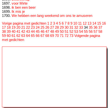
voor Mirte
ik ben een beer
Ik mis je
We hebben een lang weekend om ons te amuseren
Vorige pagina met gedichten
1
2
3
4
5
6
7
8
9
10
11
12
13
14
15
16
17
18
19
20
21
22
23
24
25
26
27
28
29
30
31
32
33
34
35
36
37
38
39
40
41
42
43
44
45
46
47
48
49
50
51
52
53
54
55
56
57
58
59
60
61
62
63
64
65
66
67
68
69
70
71
72
73
Volgende pagina
met gedichten