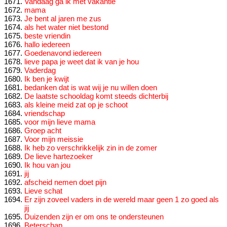
Vandaag ga ik met vakantie
mama
Je bent al jaren me zus
als het water niet bestond
beste vriendin
hallo iedereen
Goedenavond iedereen
lieve papa je weet dat ik van je hou
Vaderdag
Ik ben je kwijt
bedanken dat is wat wij je nu willen doen
De laatste schooldag komt steeds dichterbij
als kleine meid zat op je schoot
vriendschap
voor mijn lieve mama
Groep acht
Voor mijn meissie
Ik heb zo verschrikkelijk zin in de zomer
De lieve hartezoeker
Ik hou van jou
jij
afscheid nemen doet pijn
Lieve schat
Er zijn zoveel vaders in de wereld maar geen 1 zo goed als
jij
Duizenden zijn er om ons te ondersteunen
Beterschap