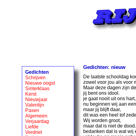
Gedichten: nieuw
Gedichten
De laatste schooldag kom
Schrijven
zowel voor jou als voor m
Nieuwe oogst
Maar deze dagen zijn de 
Sinterklaas
jij bent ons idool.
Kerst
je gaat nooit uit ons hart,
Nieuwjaar
nu beginnen wij aan een
Valentijn
maar jij blijft daar,
Pasen
dit was een heel tof zede
Algemeen
Wij worden groot,
Verjaardag
maar dat is niet de dood.
Liefde
bedanken dat is wat wij e
Verdriet