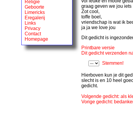
vol leuke en mooie geba
Religie
graag geven we jou iets 
Geboorte
Zot cool,
Limericks
toffe boel,
Eregalerij
vriendschap is wat ik be
Links
ja ja we love jou
Privacy
Contact
Dit gedicht is ingezond
Homepage
Printbare versie
Dit gedicht verzenden na
Stemmen!
Hierboven kun je dit ged
slecht is en 10 heel goe
gedicht.
Volgende gedicht: als kl
Vorige gedicht: bedanken