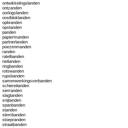
ontwikkelingslanden
ontzanden
oorlogslanden
oostbloklanden
opbranden
opstanden
panden
papiermanden
partnerlanden
poezenmanden
randen
ratelbanden
rietlanden
ringbanden
rotswanden
rupsbanden
samenwerkingsverbanden
schiereilanden
sierranden
slagtanden
snijtanden
spanbanden
standen
stembanden
stoepranden
straatbanden