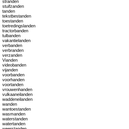
stranden
stuifzanden
tanden
tekstbestanden
toestanden
toetredingslanden
tractorbanden
tulbanden
vakantielanden
verbanden
verbranden
verzanden
Vianden
videobanden
vijanden
voorbanden
voorhanden
voortanden
vrouwenhanden
vulkaaneilanden
waddeneilanden
wanden
wantoestanden
wasmanden
waterstanden
watertanden
weerstanden