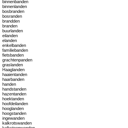
binnenbanden
binnenlanden
bosbranden
bosranden
brandden
branden
buurlanden
eilanden
elanden
enkelbanden
familiebanden
fietsbanden
grachtenpanden
graslanden
Haaglanden
haaientanden
haarbanden
handen
handstanden
hazentanden
hoektanden
hoofdeilanden
hooglanden
hoogstanden
ingewanden
kalkrotswanden
kalksteenwanden