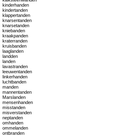
kinderhanden
kindertanden
klappertanden
knarsentanden
knarsetanden
kniebanden
kraakpanden
kraterranden
kruisbanden
laaglanden
landden
landen
lavastranden
leeuwentanden
linkerhanden
luchtbanden
manden
mannentanden
Marslanden
mensenhanden
misstanden
misverstanden
neptanden
omhanden
ommelanden
ontbranden