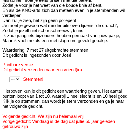
Misschien moet je eens praten met die patiënt,
Zodat je voor je het weet van die koude knie af bent.
En als de KNO-arts zich dan meteen even in je stembanden wil
verdiepen,
Dan zul je zien, het zijn geen poliepen!
Je moet je gewoon wat minder uitsloven tijdens "de crunch",
Zodat je jezelf niet schor schreeuwt, kluns!
Ik zou graag iets bijzonders hebben gemaakt van jouw pakje,
Maar ik voel me als een met slagroom gevuld gebakje.
Waardering:
7
met 27 uitgebrachte stemmen
Dit gedicht is ingezonden door José
Printbare versie
Dit gedicht verzenden naar een vriend(in)
Stemmen!
Hierboven kun je dit gedicht een waardering geven. Het aantal
punten loopt van 1 tot 10, waarbij 1 heel slecht is en 10 heel goed.
Klik je op stemmen, dan wordt je stem verzonden en ga je naar
het volgende gedicht.
Volgende gedicht: We zijn nu helemaal vrij
Vorige gedicht: Vandaag is de dag dat jullie 50 jaar geleden
getrouwd zijn