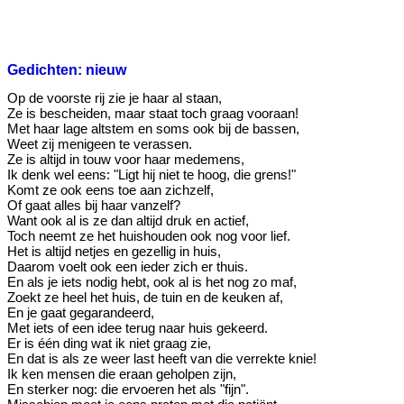
Gedichten: nieuw
Op de voorste rij zie je haar al staan,
Ze is bescheiden, maar staat toch graag vooraan!
Met haar lage altstem en soms ook bij de bassen,
Weet zij menigeen te verassen.
Ze is altijd in touw voor haar medemens,
Ik denk wel eens: "Ligt hij niet te hoog, die grens!"
Komt ze ook eens toe aan zichzelf,
Of gaat alles bij haar vanzelf?
Want ook al is ze dan altijd druk en actief,
Toch neemt ze het huishouden ook nog voor lief.
Het is altijd netjes en gezellig in huis,
Daarom voelt ook een ieder zich er thuis.
En als je iets nodig hebt, ook al is het nog zo maf,
Zoekt ze heel het huis, de tuin en de keuken af,
En je gaat gegarandeerd,
Met iets of een idee terug naar huis gekeerd.
Er is één ding wat ik niet graag zie,
En dat is als ze weer last heeft van die verrekte knie!
Ik ken mensen die eraan geholpen zijn,
En sterker nog: die ervoeren het als "fijn".