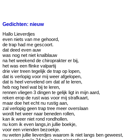
Gedichten: nieuw
Hallo Lieverdjes
even niets van me gehoord,
de trap had me gescoort.
dat deed even auw
was nog net niet knalblauw
na het weekend de chiroprakter er bij,
het was een flinke valpartij
drie vier treen tegelijk de trap op lopen,
dat is verlopig voor mij weer afgelopen,
dat is heel vervelend om dat af te leren,
heb nog heel wat bij te leren,
rennen vliegen 3 dingen te gelijk ligt in mijn aard,
reken erop de rust was voor mij strafkaart,
maar doe het echt nu rustig aan,
zal verlopig geen trap tree meer overslaan
wordt het weer naar beneden rollen,
kan ik weer niet rond rondhollen.
nu kom ik even langs,in jullie boekje,
voor een vrienden bezoekje.
nu weten jullie lieverdjes waarom ik niet langs ben geweest,