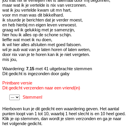
jou valt nix te verwijten het is allemaal door mij begonnen,
maar wat ik je vertelde is nix van verzonnen.
wat ik jou vertelde kwam uit mn hart,
voor mn man was dit bikkelhard.
ik stuurde je berichten dat je verder moest,
en heb hierbij mn eigen leven verwoest.
graag wil ik gelukkig met je samenzijn,
hier hou ik alles op de schone schijn.
lieffie wat moet ik nu doen,
ik wil hier alles afsluiten met goed fatsoen.
wil je aub wat van je laten horen of laten weten,
door nix van je te horen kan ik je niet vergeten.
mis jou,
Waardering:
7.15
met 41 uitgebrachte stemmen
Dit gedicht is ingezonden door gaby
Printbare versie
Dit gedicht verzenden naar een vriend(in)
Stemmen!
Hierboven kun je dit gedicht een waardering geven. Het aantal
punten loopt van 1 tot 10, waarbij 1 heel slecht is en 10 heel goed.
Klik je op stemmen, dan wordt je stem verzonden en ga je naar
het volgende gedicht.