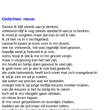
Gedichten: nieuw
Sieske ik blijf steeds aan je denken,
onbewust blijf ik nog steeds aandacht aan je schenken.
ik moet je vergeten maar dat kan en wil ik niet,
ik zit hier nu in n vechtgebied.
vannacht kwam je even voor in mn droom,
nee nix verkeerds, het was eigenlijk heel gewoon.
hopelijk weet je hoeveel ik je mis,
soms hoop ik dat ik me in mn gevoel vergis.
maar n vergissing kan het niet zijn,
mn hoofd en hartje doen gewoon te veel pijn.
ik geef meer om je dan ik ooit had gedacht,
die oude bekentenis heeft toch meer met zich meegebracht.
ik wil je zien en wil je voelen,
dat weten we precies wat we bedoelen.
vroeger heb ik op jonge leeftijd keuzes moeten maken,
van die keuzes is het nu lastig los te raken.
toch wil ik mn vleugels gaan uitslaan,
en nieuw leven ingaan.
ik mis onze gesprekken en avondjes chatten,
hadden we de tyd maar stil kunnen zetten.