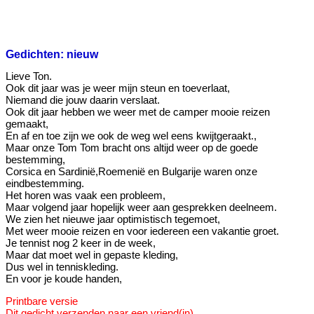
Gedichten: nieuw
Lieve Ton.
Ook dit jaar was je weer mijn steun en toeverlaat,
Niemand die jouw daarin verslaat.
Ook dit jaar hebben we weer met de camper mooie reizen
gemaakt,
En af en toe zijn we ook de weg wel eens kwijtgeraakt.,
Maar onze Tom Tom bracht ons altijd weer op de goede
bestemming,
Corsica en Sardinië,Roemenië en Bulgarije waren onze
eindbestemming.
Het horen was vaak een probleem,
Maar volgend jaar hopelijk weer aan gesprekken deelneem.
We zien het nieuwe jaar optimistisch tegemoet,
Met weer mooie reizen en voor iedereen een vakantie groet.
Je tennist nog 2 keer in de week,
Maar dat moet wel in gepaste kleding,
Dus wel in tenniskleding.
En voor je koude handen,
Printbare versie
Dit gedicht verzenden naar een vriend(in)