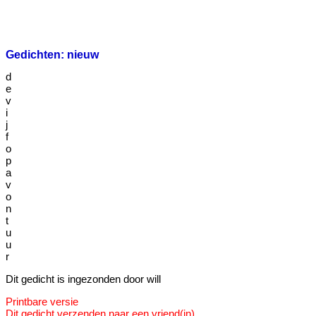
Gedichten: nieuw
d
e
v
i
j
f
o
p
a
v
o
n
t
u
u
r
Dit gedicht is ingezonden door will
Printbare versie
Dit gedicht verzenden naar een vriend(in)