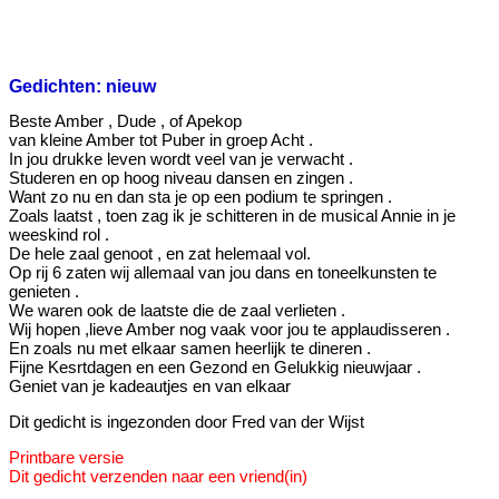
Gedichten: nieuw
Beste Amber , Dude , of Apekop
van kleine Amber tot Puber in groep Acht .
In jou drukke leven wordt veel van je verwacht .
Studeren en op hoog niveau dansen en zingen .
Want zo nu en dan sta je op een podium te springen .
Zoals laatst , toen zag ik je schitteren in de musical Annie in je
weeskind rol .
De hele zaal genoot , en zat helemaal vol.
Op rij 6 zaten wij allemaal van jou dans en toneelkunsten te
genieten .
We waren ook de laatste die de zaal verlieten .
Wij hopen ,lieve Amber nog vaak voor jou te applaudisseren .
En zoals nu met elkaar samen heerlijk te dineren .
Fijne Kesrtdagen en een Gezond en Gelukkig nieuwjaar .
Geniet van je kadeautjes en van elkaar
Dit gedicht is ingezonden door Fred van der Wijst
Printbare versie
Dit gedicht verzenden naar een vriend(in)