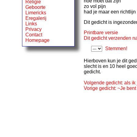
hoe moet dat zijn
Religie
zo vol pijn
Geboorte
had je maar een richtlijn
Limericks
Eregalerij
Dit gedicht is ingezonde
Links
Privacy
Printbare versie
Contact
Dit gedicht verzenden na
Homepage
Stemmen!
Hierboven kun je dit ged
slecht is en 10 heel goe
gedicht.
Volgende gedicht: als ik 
Vorige gedicht: ~Je bent 