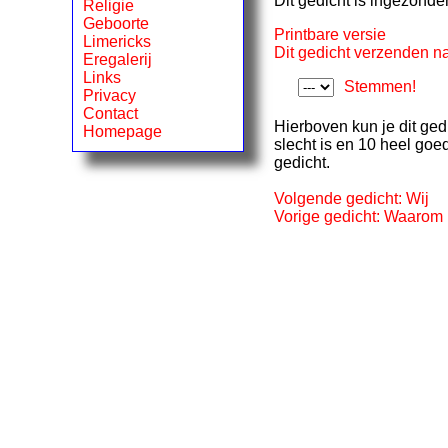
Dit gedicht is ingezond
Religie
Geboorte
Printbare versie
Limericks
Dit gedicht verzenden na
Eregalerij
Links
Stemmen!
Privacy
Contact
Hierboven kun je dit ged
Homepage
slecht is en 10 heel goe
gedicht.
Volgende gedicht: Wij
Vorige gedicht: Waarom