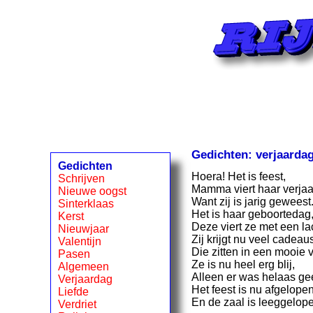
Gedichten: verjaarda
Gedichten
Hoera! Het is feest,
Schrijven
Mamma viert haar verjaa
Nieuwe oogst
Want zij is jarig geweest
Sinterklaas
Het is haar geboortedag
Kerst
Deze viert ze met een la
Nieuwjaar
Zij krijgt nu veel cadeau
Valentijn
Die zitten in een mooie
Pasen
Ze is nu heel erg blij,
Algemeen
Alleen er was helaas gee
Verjaardag
Het feest is nu afgelopen
Liefde
En de zaal is leeggelop
Verdriet