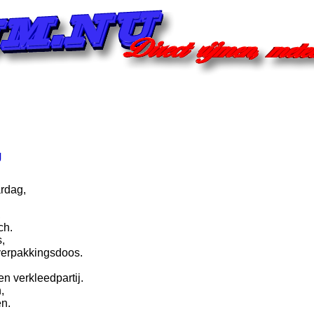
g
rdag,
.
,
ch.
s,
 verpakkingsdoos.
n verkleedpartij.
,
en.