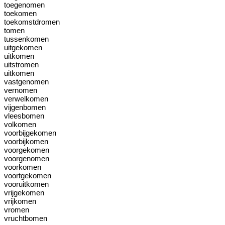
toegenomen
toekomen
toekomstdromen
tomen
tussenkomen
uitgekomen
uitkomen
uitstromen
uit­komen
vastgenomen
vernomen
verwelkomen
vijgenbomen
vleesbomen
volkomen
voorbijgekomen
voorbijkomen
voorgekomen
voorgenomen
voorkomen
voortgekomen
vooruitkomen
vrijgekomen
vrijkomen
vromen
vruchtbomen