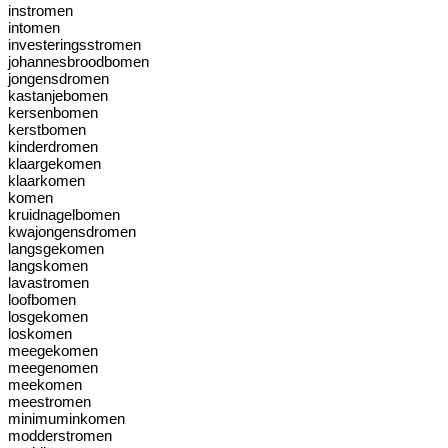
instromen
intomen
investeringsstromen
johannesbroodbomen
jongensdromen
kastanjebomen
kersenbomen
kerstbomen
kinderdromen
klaargekomen
klaarkomen
komen
kruidnagelbomen
kwajongensdromen
langsgekomen
langskomen
lavastromen
loofbomen
losgekomen
loskomen
meegekomen
meegenomen
meekomen
meestromen
minimuminkomen
modderstromen