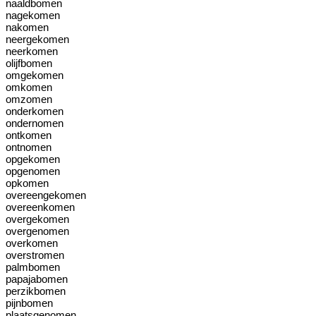
naaldbomen
nagekomen
nakomen
neergekomen
neerkomen
olijfbomen
omgekomen
omkomen
omzomen
onderkomen
ondernomen
ontkomen
ontnomen
opgekomen
opgenomen
opkomen
overeengekomen
overeenkomen
overgekomen
overgenomen
overkomen
overstromen
palmbomen
papajabomen
perzikbomen
pijnbomen
plaatsgenomen