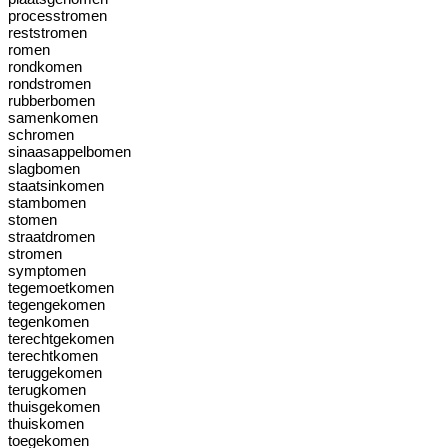
processtromen
reststromen
romen
rondkomen
rondstromen
rubberbomen
samenkomen
schromen
sinaasappelbomen
slagbomen
staatsinkomen
stambomen
stomen
straatdromen
stromen
symptomen
tegemoetkomen
tegengekomen
tegenkomen
terechtgekomen
terechtkomen
teruggekomen
terugkomen
thuisgekomen
thuiskomen
toegekomen