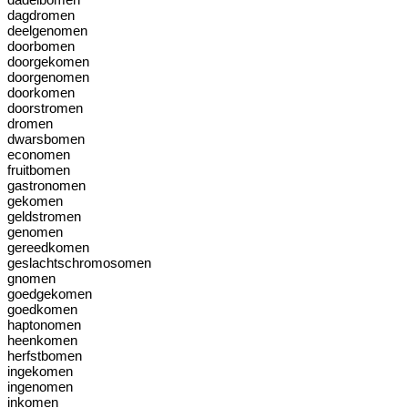
dagdromen
deelgenomen
doorbomen
doorgekomen
doorgenomen
doorkomen
doorstromen
dromen
dwarsbomen
economen
fruitbomen
gastronomen
gekomen
geldstromen
genomen
gereedkomen
geslachtschromosomen
gnomen
goedgekomen
goedkomen
haptonomen
heenkomen
herfstbomen
ingekomen
ingenomen
inkomen