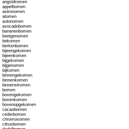
angstdromen
appelbomen
astronomen
atomen
autonomen
avocadobomen
bananenbomen
beetgenomen
bekomen
berkenbomen
bijeengekomen
bijeenkomen
bijgekomen
bijgenomen
bijkomen
binnengekomen
binnenkomen
binnenstromen
bomen
bovengekomen
bovenkomen
bovenopgekomen
cacaobomen
cederbomen
chromosomen
citrusbomen
dadelbomen