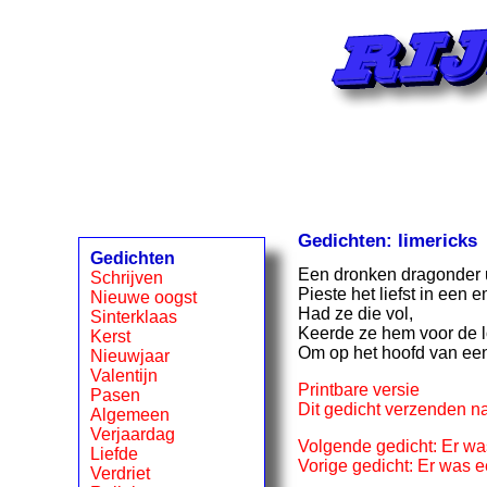
Gedichten: limericks
Gedichten
Een dronken dragonder 
Schrijven
Pieste het liefst in een 
Nieuwe oogst
Had ze die vol,
Sinterklaas
Keerde ze hem voor de l
Kerst
Om op het hoofd van e
Nieuwjaar
Valentijn
Printbare versie
Pasen
Dit gedicht verzenden na
Algemeen
Verjaardag
Volgende gedicht: Er wa
Liefde
Vorige gedicht: Er was e
Verdriet